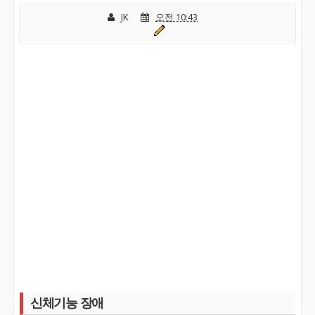
JK
오전 10:43
신체기능 장애