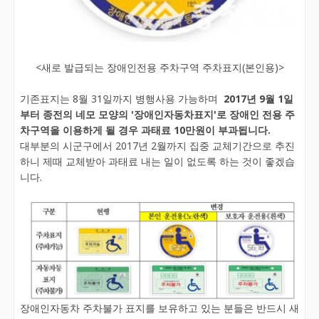
<새로 발급되는 장애인전용 주차구역 주차표지(본인용)>
기존표지는 8월 31일까지 병행사용 가능하며
2017년 9월 1일
부터 종전의 네모 모양의 '장애인자동차표지'로 장애인 전용 주
차구역을 이용하게 될 경우 과태료 10만원이 부과됩니다.
대부분의 시군구에서 2017년 2월까지 집중 교체기간으로 추진
하니 제때 교체받아 과태료 내는 일이 없도록 하는 것이 좋겠습
니다.
장애인자동차 주차불가 표지를 보유하고 있는 분들은 반드시 새