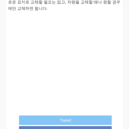
로운 표지로 교체할 필요는 없고, 차량을 교체할 때나 원할 경우
에만 교체하면 됩니다.
Tweet