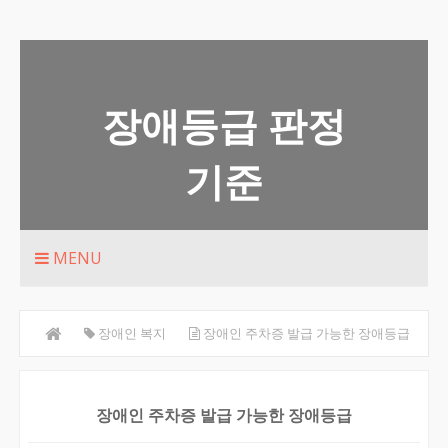
장애등급 판정
기준
장애등급 판정기준, 장애인 혜택 그리고 장애
MENU
인 복지, 장애인 등급 기준, 장애 종류, 산재처
리방법, 장애등급제 폐지
장애인 복지
장애인 주차증 발급 가능한 장애등급
장애인 주차증 발급 가능한 장애등급