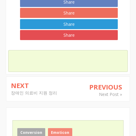
Share
Share
Share
Share
NEXT
PREVIOUS
장애인 의료비 지원 정리
Next Post »
Conversion
Emoticon