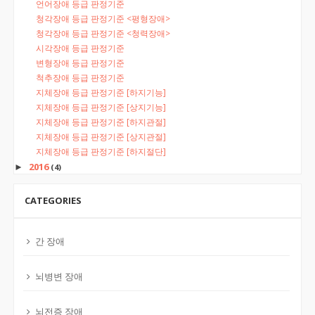
언어장애 등급 판정기준
청각장애 등급 판정기준 <평형장애>
청각장애 등급 판정기준 <청력장애>
시각장애 등급 판정기준
변형장애 등급 판정기준
척추장애 등급 판정기준
지체장애 등급 판정기준 [하지기능]
지체장애 등급 판정기준 [상지기능]
지체장애 등급 판정기준 [하지관절]
지체장애 등급 판정기준 [상지관절]
지체장애 등급 판정기준 [하지절단]
2016
►
(4)
CATEGORIES
간 장애
뇌병변 장애
뇌전증 장애